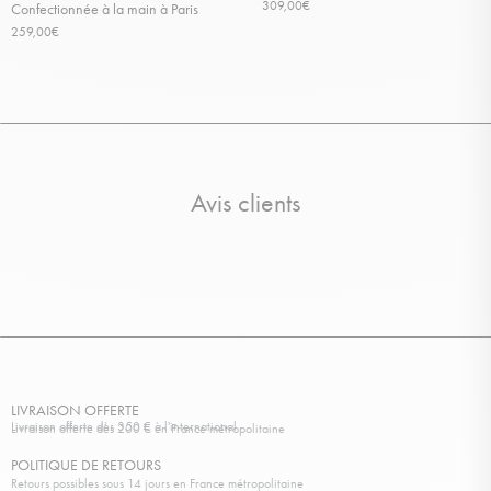
309,00
€
Confectionnée à la main à Paris
259,00
€
Avis clients
LIVRAISON OFFERTE
Livraison offerte dès 350 € à l'international
Livraison offerte dès 200 € en France métropolitaine
POLITIQUE DE RETOURS
Retours possibles sous 14 jours en France métropolitaine