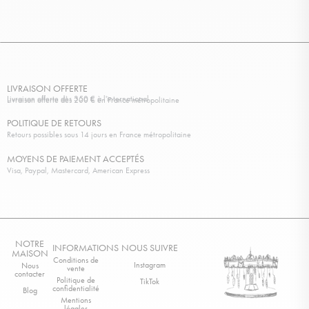
LIVRAISON OFFERTE
Livraison offerte dès 350 € à l'international
Livraison offerte dès 200 € en France métropolitaine
POLITIQUE DE RETOURS
Retours possibles sous 14 jours en France métropolitaine
MOYENS DE PAIEMENT ACCEPTÉS
Visa, Paypal, Mastercard, American Express
NOTRE
INFORMATIONS
NOUS SUIVRE
MAISON
Conditions de
Instagram
Nous
vente
contacter
Politique de
TikTok
confidentialité
Blog
Mentions
légales