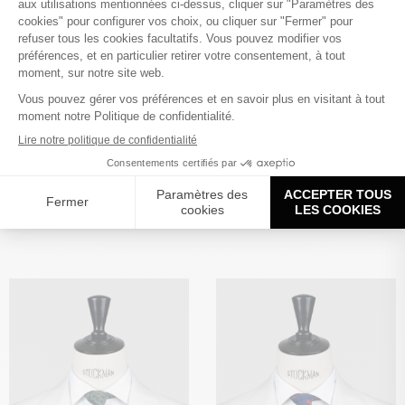
Cravate marron à rayures – Soie
Cravate club vert – Soie tissée 3 plis
tissée 3 plis artisanale – Faite main à
artisanale – Faite main à Paris
130,00
€
Paris
130,00
€